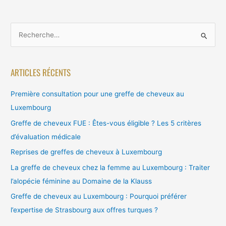
R
e
c
ARTICLES RÉCENTS
h
e
Première consultation pour une greffe de cheveux au
r
Luxembourg
c
Greffe de cheveux FUE : Êtes-vous éligible ? Les 5 critères
h
d’évaluation médicale
e
Reprises de greffes de cheveux à Luxembourg
r
La greffe de cheveux chez la femme au Luxembourg : Traiter
l’alopécie féminine au Domaine de la Klauss
:
Greffe de cheveux au Luxembourg : Pourquoi préférer
l’expertise de Strasbourg aux offres turques ?